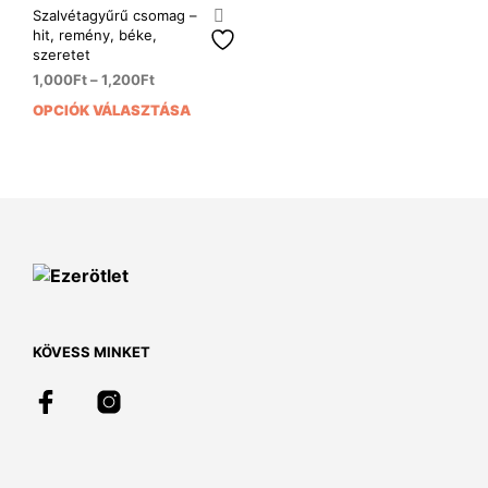
Szalvétagyűrű csomag –
hit, remény, béke,
szeretet
1,000
Ft
–
1,200
Ft
OPCIÓK VÁLASZTÁSA
Ennek
a
terméknek
több
variációja
van.
A
változatok
a
termékoldalon
választhatók
KÖVESS MINKET
ki