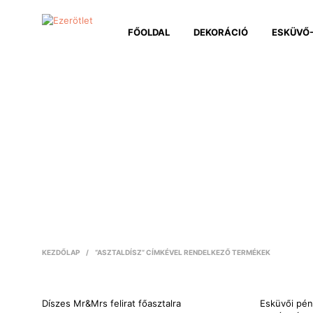
FŐOLDAL
DEKORÁCIÓ
ESKÜVŐ-
KEZDŐLAP
/
“ASZTALDÍSZ” CÍMKÉVEL RENDELKEZŐ TERMÉKEK
Díszes Mr&Mrs felirat főasztalra
Esküvői pén