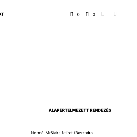
AT
0
0
Normál Mr&Mrs felirat főasztalra