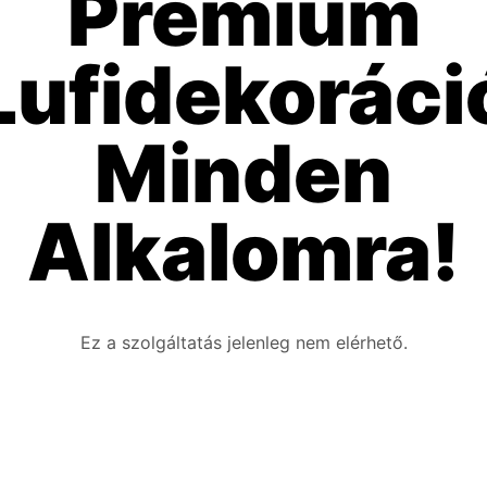
Prémium
Lufidekoráci
Minden
Alkalomra!
Ez a szolgáltatás jelenleg nem elérhető.