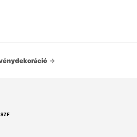
zvénydekoráció
SZF