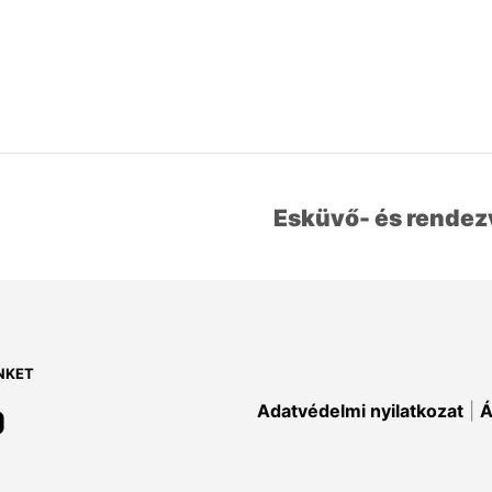
Esküvő- és rende
NKET
Adatvédelmi nyilatkozat
|
Á