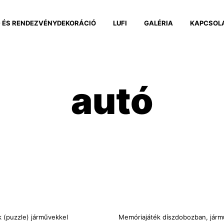
 ÉS RENDEZVÉNYDEKORÁCIÓ
LUFI
GALÉRIA
KAPCSOL
autó
k (puzzle) járművekkel
Memóriajáték díszdobozban, jár