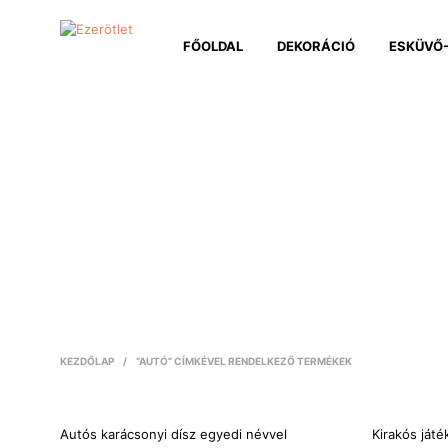
FŐOLDAL
DEKORÁCIÓ
ESKÜVŐ-
KEZDŐLAP
/
“AUTÓ” CÍMKÉVEL RENDELKEZŐ TERMÉKEK
Autós karácsonyi dísz egyedi névvel
Kirakós játé