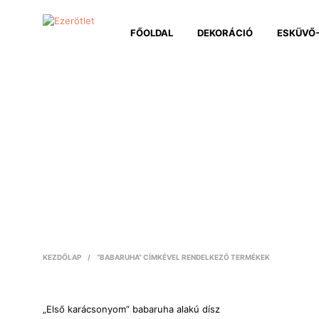
FŐOLDAL
DEKORÁCIÓ
ESKÜVŐ-
KEZDŐLAP
/
“BABARUHA” CÍMKÉVEL RENDELKEZŐ TERMÉKEK
„Első karácsonyom” babaruha alakú dísz