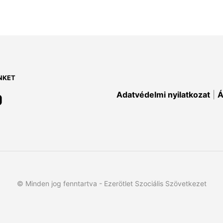
NKET
Adatvédelmi nyilatkozat
|
Á
© Minden jog fenntartva - Ezerötlet Szociális Szövetkezet