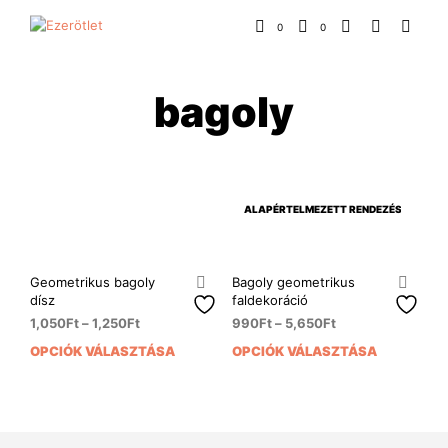
0
0
bagoly
Geometrikus bagoly
Bagoly geometrikus
dísz
faldekoráció
1,050
Ft
–
1,250
Ft
990
Ft
–
5,650
Ft
OPCIÓK VÁLASZTÁSA
OPCIÓK VÁLASZTÁSA
Ennek
Enn
a
a
terméknek
ter
több
több
variációja
variá