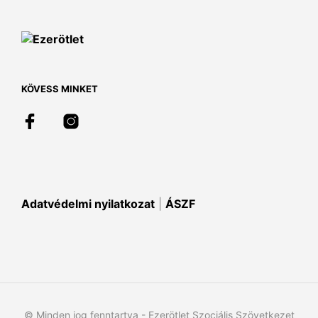
van.
A
változatok
a
termékoldalon
választhatók
KÖVESS MINKET
ki
Adatvédelmi nyilatkozat
|
ÁSZF
© Minden jog fenntartva - Ezerötlet Szociális Szövetkezet