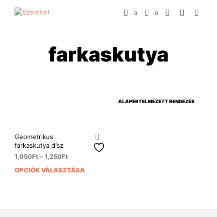
0
0
farkaskutya
Geometrikus
farkaskutya dísz
1,050
Ft
–
1,250
Ft
OPCIÓK VÁLASZTÁSA
Ennek
a
terméknek
több
variációja