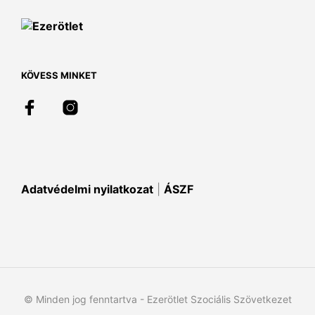
A
A
változatok
vált
a
a
termékoldalon
term
választhatók
vála
KÖVESS MINKET
ki
ki
Adatvédelmi nyilatkozat
|
ÁSZF
© Minden jog fenntartva - Ezerötlet Szociális Szövetkezet