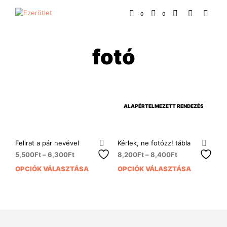
0
0
fotó
Felirat a pár nevével
Kérlek, ne fotózz! tábla
5,500
Ft
–
6,300
Ft
8,200
Ft
–
8,400
Ft
OPCIÓK VÁLASZTÁSA
OPCIÓK VÁLASZTÁSA
Ennek
Enn
a
a
terméknek
ter
több
több
variációja
variá
van.
van.