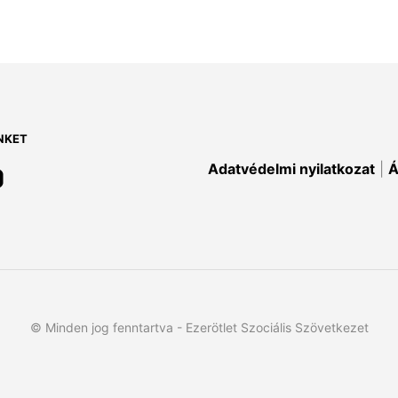
NKET
Adatvédelmi nyilatkozat
|
Á
© Minden jog fenntartva - Ezerötlet Szociális Szövetkezet