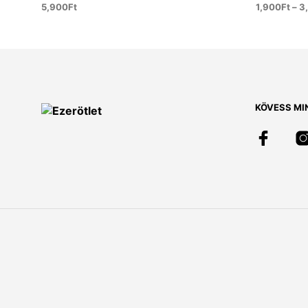
5,900
Ft
1,900
Ft
–
3
KOSÁRBA TESZEM
OPCIÓK V
KÖVESS MI