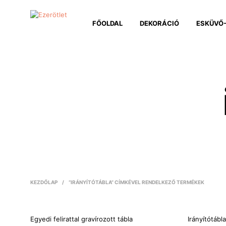
FŐOLDAL
DEKORÁCIÓ
ESKÜVŐ-
KEZDŐLAP
/
“IRÁNYÍTÓTÁBLA” CÍMKÉVEL RENDELKEZŐ TERMÉKEK
Egyedi felirattal gravírozott tábla
Irányítótábl