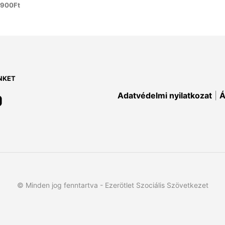
,900
Ft
ÁLASZTÁSA
Ennek
a
terméknek
több
variációja
NKET
van.
A
Adatvédelmi nyilatkozat
|
Á
változatok
a
termékoldalon
választhatók
ki
© Minden jog fenntartva - Ezerötlet Szociális Szövetkezet