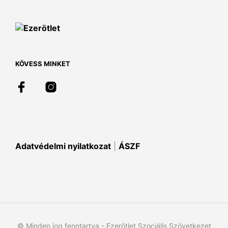
van.
A
változatok
a
termékoldalon
választhatók
KÖVESS MINKET
ki
Adatvédelmi nyilatkozat
|
ÁSZF
© Minden jog fenntartva - Ezerötlet Szociális Szövetkezet