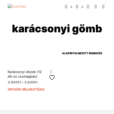
0
0
karácsonyi gömb
Karácsonyi díszek (12
db-os csomagban)
4,800
Ft
–
5,800
Ft
OPCIÓK VÁLASZTÁSA
Ennek
a
terméknek
több
variációja