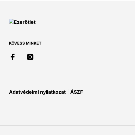
variációja
van.
A
változatok
a
termékoldalon
választhatók
KÖVESS MINKET
ki
Adatvédelmi nyilatkozat
|
ÁSZF