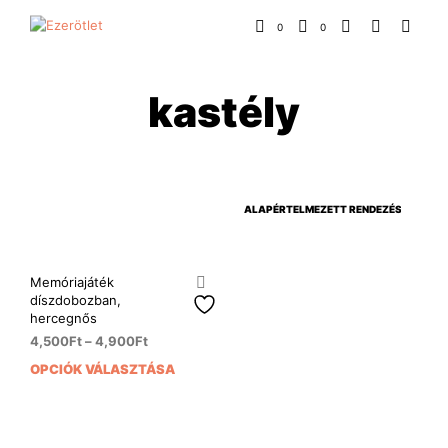
0
0
kastély
Memóriajáték
díszdobozban,
hercegnős
4,500
Ft
–
4,900
Ft
OPCIÓK VÁLASZTÁSA
Ennek
a
terméknek
több