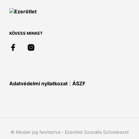
A
változatok
a
termékoldalon
választhatók
KÖVESS MINKET
ki
Adatvédelmi nyilatkozat
|
ÁSZF
© Minden jog fenntartva - Ezerötlet Szociális Szövetkezet