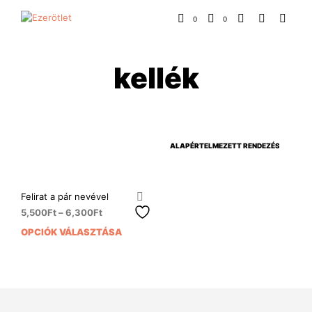
0
0
kellék
Felirat a pár nevével
5,500
Ft
–
6,300
Ft
OPCIÓK VÁLASZTÁSA
Ennek
a
terméknek
több
variációja
van.