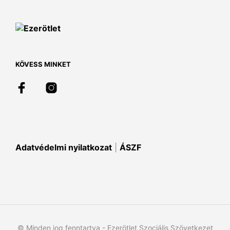
van.
A
változatok
a
termékoldalon
választhatók
KÖVESS MINKET
ki
Adatvédelmi nyilatkozat
|
ÁSZF
© Minden jog fenntartva - Ezerötlet Szociális Szövetkezet