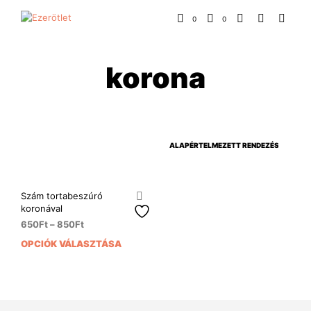
0
0
korona
Szám tortabeszúró
koronával
650
Ft
–
850
Ft
OPCIÓK VÁLASZTÁSA
Ennek
a
terméknek
több
variációja