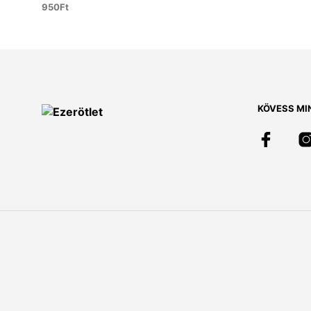
950
Ft
KOSÁRBA TESZEM
KÖVESS MI