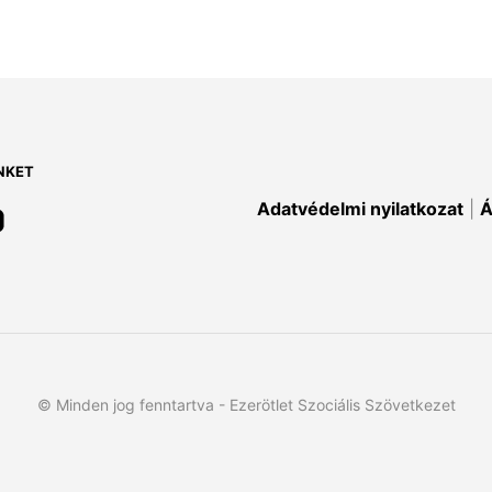
NKET
Adatvédelmi nyilatkozat
|
Á
© Minden jog fenntartva - Ezerötlet Szociális Szövetkezet