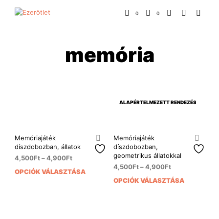
0
0
memória
Memóriajáték
Memóriajáték
díszdobozban, állatok
díszdobozban,
geometrikus állatokkal
4,500
Ft
–
4,900
Ft
4,500
Ft
–
4,900
Ft
OPCIÓK VÁLASZTÁSA
Ennek
OPCIÓK VÁLASZTÁSA
Enn
a
a
terméknek
ter
több
több
variációja