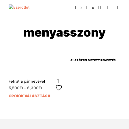
0
0
menyasszony
Felirat a pár nevével
5,500
Ft
–
6,300
Ft
OPCIÓK VÁLASZTÁSA
Ennek
a
terméknek
több
variációja
van.