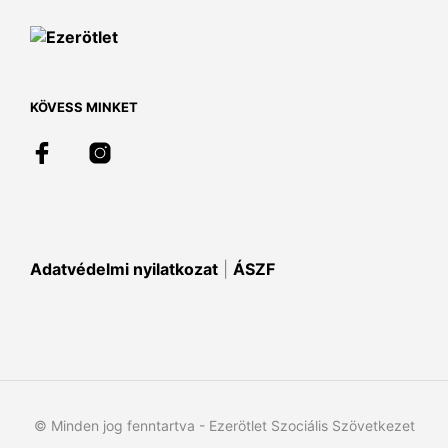
A
változatok
a
termékoldalon
választhatók
KÖVESS MINKET
ki
Adatvédelmi nyilatkozat
|
ÁSZF
© Minden jog fenntartva - Ezerötlet Szociális Szövetkezet