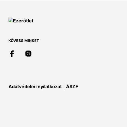
van.
A
változatok
a
termékoldalon
választhatók
ki
KÖVESS MINKET
Adatvédelmi nyilatkozat
|
ÁSZF