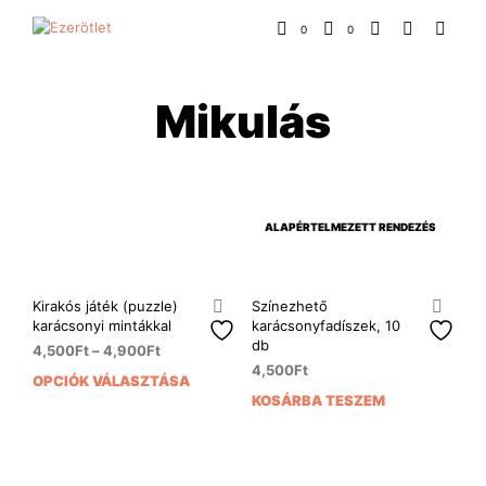
0
0
Mikulás
Kirakós játék (puzzle)
Színezhető
karácsonyi mintákkal
karácsonyfadíszek, 10
db
4,500
Ft
–
4,900
Ft
4,500
Ft
OPCIÓK VÁLASZTÁSA
Ennek
KOSÁRBA TESZEM
a
terméknek
több
variációja