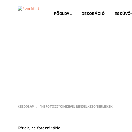
FŐOLDAL
DEKORÁCIÓ
ESKÜVŐ-
KEZDŐLAP
/
“NE FOTÓZZ” CÍMKÉVEL RENDELKEZŐ TERMÉKEK
Kérlek, ne fotózz! tábla