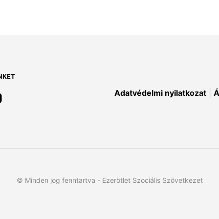
NKET
Adatvédelmi nyilatkozat
|
Á
© Minden jog fenntartva - Ezerötlet Szociális Szövetkezet