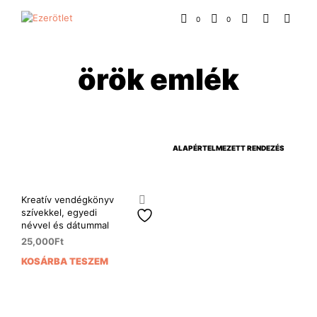
0
0
örök emlék
Kreatív vendégkönyv
szívekkel, egyedi
névvel és dátummal
25,000
Ft
KOSÁRBA TESZEM