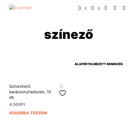
0
0
színező
Színezhető
karácsonyfadíszek, 10
db
4,500
Ft
KOSÁRBA TESZEM