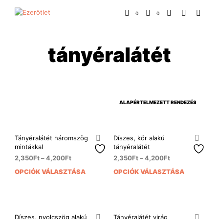
0
0
tányéralátét
Tányéralátét háromszög
Díszes, kör alakú
mintákkal
tányéralátét
2,350
Ft
–
4,200
Ft
2,350
Ft
–
4,200
Ft
OPCIÓK VÁLASZTÁSA
OPCIÓK VÁLASZTÁSA
Ennek
Enn
a
a
terméknek
ter
több
több
variációja
variá
Díszes, nyolcszög alakú
Tányéralátét virág