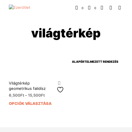
0
0
világtérkép
Világtérkép
geometrikus falidísz
6,500
Ft
–
15,500
Ft
OPCIÓK VÁLASZTÁSA
Ennek
a
terméknek
több
variációja