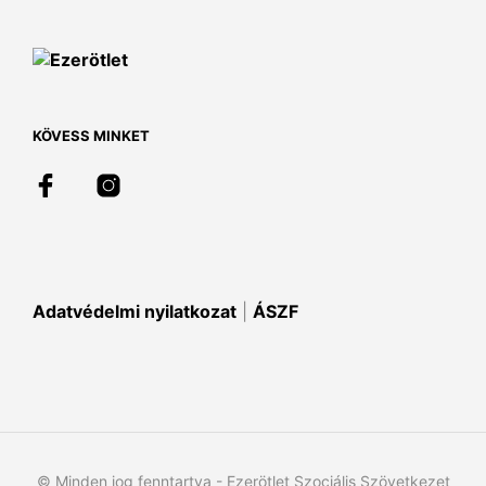
van.
A
változatok
a
termékoldalon
választhatók
KÖVESS MINKET
ki
Adatvédelmi nyilatkozat
|
ÁSZF
© Minden jog fenntartva - Ezerötlet Szociális Szövetkezet