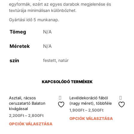
egyformák, ezért az egyes darabok megjelenése és
textúrája minimálisan különbözhet.
Gyártási idő 5 munkanap.
Tömeg
N/A
Méretek
N/A
szín
festett, natúr
KAPCSOLÓDÓ TERMÉKEK
Asztali, rácsos
Levéldekoráció fából
ceruzatartó Balaton
(nagy méret), többféle
kivágással
1,900
Ft
–
2,500
Ft
2,200
Ft
–
2,800
Ft
OPCIÓK VÁLASZTÁSA
Enn
OPCIÓK VÁLASZTÁSA
Ennek
a
a
ter