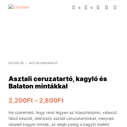
0
0
KEZDŐLAP
/
ASZTALDEKORÁCIÓ
Asztali ceruzatartó, kagyló és
Balaton mintákkal
2,200
Ft
–
2,800
Ft
Ha szeretnéd, hogy rend legyen az íróasztalodon, válaszd
fából készült, dekoratív asztali ceruzatartónkat, melynek
oldalait kagyló minták, az elejét pedig a kagyló mellett