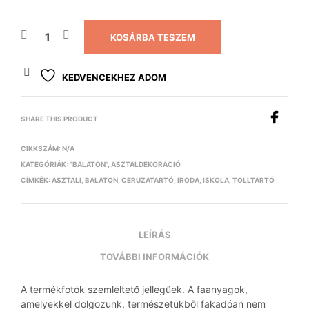
KOSÁRBA TESZEM
KEDVENCEKHEZ ADOM
SHARE THIS PRODUCT
CIKKSZÁM:
N/A
KATEGÓRIÁK:
"BALATON"
,
ASZTALDEKORÁCIÓ
CÍMKÉK:
ASZTALI
,
BALATON
,
CERUZATARTÓ
,
IRODA
,
ISKOLA
,
TOLLTARTÓ
LEÍRÁS
TOVÁBBI INFORMÁCIÓK
A termékfotók szemléltető jellegűek. A faanyagok,
amelyekkel dolgozunk, természetükből fakadóan nem