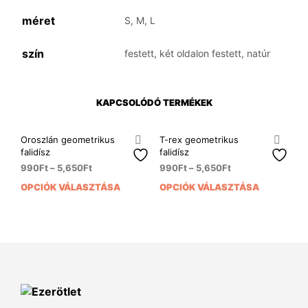
méret
S, M, L
szín
festett, két oldalon festett, natúr
KAPCSOLÓDÓ TERMÉKEK
Oroszlán geometrikus
T-rex geometrikus
falidísz
falidísz
990
Ft
–
5,650
Ft
990
Ft
–
5,650
Ft
OPCIÓK VÁLASZTÁSA
OPCIÓK VÁLASZTÁSA
Ennek
Enn
a
a
terméknek
ter
több
több
variációja
variá
van.
van.
A
A
változatok
vált
a
a