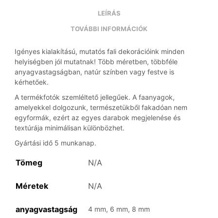
LEÍRÁS
TOVÁBBI INFORMÁCIÓK
Igényes kialakítású, mutatós fali dekorációink minden
helyiségben jól mutatnak! Több méretben, többféle
anyagvastagságban, natúr színben vagy festve is
kérhetőek.
A termékfotók szemléltető jellegűek. A faanyagok,
amelyekkel dolgozunk, természetükből fakadóan nem
egyformák, ezért az egyes darabok megjelenése és
textúrája minimálisan különbözhet.
Gyártási idő 5 munkanap.
Tömeg
N/A
Méretek
N/A
anyagvastagság
4 mm, 6 mm, 8 mm