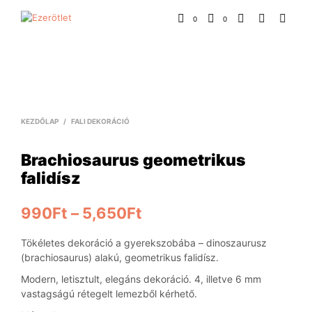
0
0
KEZDŐLAP
/
FALI DEKORÁCIÓ
Brachiosaurus geometrikus
falidísz
990
Ft
–
5,650
Ft
Tökéletes dekoráció a gyerekszobába – dinoszaurusz
(brachiosaurus) alakú, geometrikus falidísz.
Modern, letisztult, elegáns dekoráció. 4, illetve 6 mm
vastagságú rétegelt lemezből kérhető.