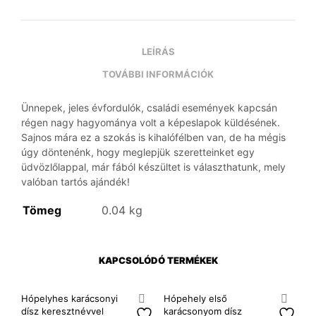
LEÍRÁS
TOVÁBBI INFORMÁCIÓK
Ünnepek, jeles évfordulók, családi események kapcsán
régen nagy hagyománya volt a képeslapok küldésének.
Sajnos mára ez a szokás is kihalófélben van, de ha mégis
úgy döntenénk, hogy meglepjük szeretteinket egy
üdvözlőlappal, már fából készültet is választhatunk, mely
valóban tartós ajándék!
Tömeg
0.04 kg
KAPCSOLÓDÓ TERMÉKEK
Hópelyhes karácsonyi
Hópehely első
dísz keresztnévvel
karácsonyom dísz