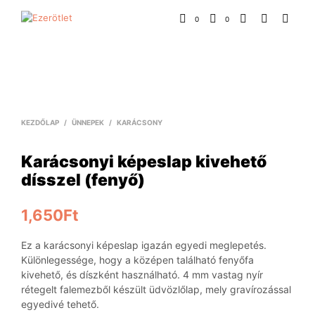
0
0
KEZDŐLAP
/
ÜNNEPEK
/
KARÁCSONY
Karácsonyi képeslap kivehető
dísszel (fenyő)
1,650
Ft
Ez a karácsonyi képeslap igazán egyedi meglepetés.
Különlegessége, hogy a középen található fenyőfa
kivehető, és díszként használható. 4 mm vastag nyír
rétegelt falemezből készült üdvözlőlap, mely gravírozással
egyedivé tehető.