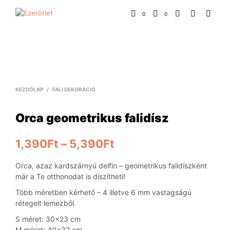
0
0
KEZDŐLAP
/
FALI DEKORÁCIÓ
Orca geometrikus falidísz
1,390
Ft
–
5,390
Ft
Orca, azaz kardszárnyú delfin – geometrikus falidíszként
már a Te otthonodat is díszítheti!
Több méretben kérhető – 4 illetve 6 mm vastagságú
rétegelt lemezből.
S méret: 30×23 cm
M méret: 40×32 cm