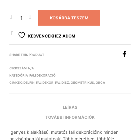
KOSÁRBA TESZEM
KEDVENCEKHEZ ADOM
SHARE THIS PRODUCT
CIKKSZÁM:
N/A
KATEGÓRIA:
FALI DEKORÁCIÓ
CÍMKÉK:
DELFIN
,
FALIDEKOR
,
FALIDÍSZ
,
GEOMETRIKUS
,
ORCA
LEÍRÁS
TOVÁBBI INFORMÁCIÓK
Igényes kialakítású, mutatós fali dekorációink minden
helyiségben jól mutatnak! Több méretben, többféle