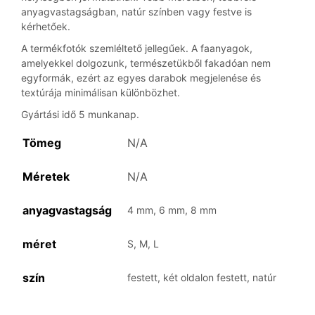
anyagvastagságban, natúr színben vagy festve is
kérhetőek.
A termékfotók szemléltető jellegűek. A faanyagok,
amelyekkel dolgozunk, természetükből fakadóan nem
egyformák, ezért az egyes darabok megjelenése és
textúrája minimálisan különbözhet.
Gyártási idő 5 munkanap.
Tömeg
N/A
Méretek
N/A
anyagvastagság
4 mm, 6 mm, 8 mm
méret
S, M, L
szín
festett, két oldalon festett, natúr