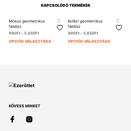
KAPCSOLÓDÓ TERMÉKEK
Mókus geometrikus
Kolibri geometrikus
falidísz
falidísz
990
Ft
–
5,650
Ft
990
Ft
–
5,650
Ft
OPCIÓK VÁLASZTÁSA
OPCIÓK VÁLASZTÁSA
Ennek
Enn
a
a
terméknek
ter
több
több
variációja
variá
van.
van.
A
A
változatok
vált
a
a
termékoldalon
term
választhatók
vála
KÖVESS MINKET
ki
ki