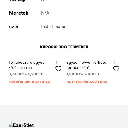
Méretek
N/A
szín
festett, natúr
KAPCSOLÓDÓ TERMÉKEK
Tortabeszúró egyedi
Egyedi névvel kérhető
kérés alapján
tortabeszúró
3,400
Ft
–
4,200
Ft
1,900
Ft
–
2,400
Ft
OPCIÓK VÁLASZTÁSA
OPCIÓK VÁLASZTÁSA
Ennek
Enn
a
a
terméknek
ter
több
több
variációja
variá
van.
van.
A
A
változatok
vált