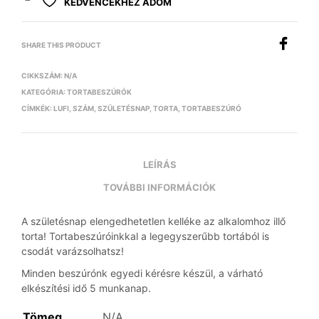
KEDVENCEKHEZ ADOM
SHARE THIS PRODUCT
CIKKSZÁM:
N/A
KATEGÓRIA:
TORTABESZÚRÓK
CÍMKÉK:
LUFI
,
SZÁM
,
SZÜLETÉSNAP
,
TORTA
,
TORTABESZÚRÓ
LEÍRÁS
TOVÁBBI INFORMÁCIÓK
A születésnap elengedhetetlen kelléke az alkalomhoz illő
torta! Tortabeszúróinkkal a legegyszerűbb tortából is
csodát varázsolhatsz!
Minden beszúrónk egyedi kérésre készül, a várható
elkészítési idő 5 munkanap.
Tömeg
N/A