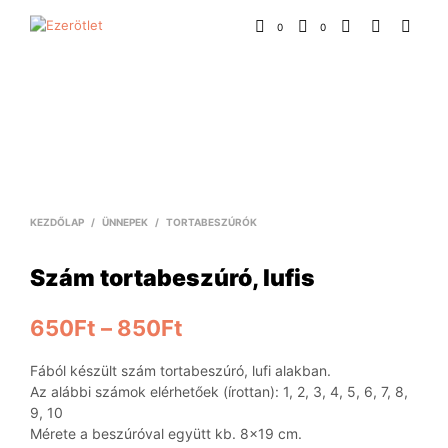
0
0
KEZDŐLAP
/
ÜNNEPEK
/
TORTABESZÚRÓK
Szám tortabeszúró, lufis
650
Ft
–
850
Ft
Fából készült szám tortabeszúró, lufi alakban.
Az alábbi számok elérhetőek (írottan): 1, 2, 3, 4, 5, 6, 7, 8,
9, 10
Mérete a beszúróval együtt kb. 8×19 cm.