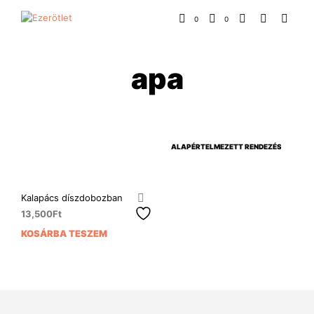
0
0
apa
Kalapács díszdobozban
13,500
Ft
KOSÁRBA TESZEM