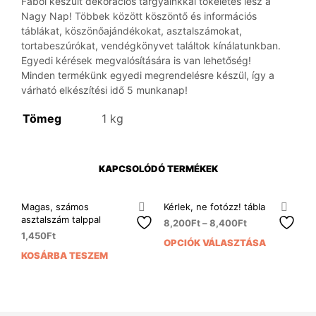
Fából készült dekorációs tárgyainkkal tökéletes lesz a
Nagy Nap! Többek között köszöntő és információs
táblákat, köszönőajándékokat, asztalszámokat,
tortabeszúrókat, vendégkönyvet találtok kínálatunkban.
Egyedi kérések megvalósítására is van lehetőség!
Minden termékünk egyedi megrendelésre készül, így a
várható elkészítési idő 5 munkanap!
Tömeg
1 kg
KAPCSOLÓDÓ TERMÉKEK
Magas, számos
Kérlek, ne fotózz! tábla
asztalszám talppal
8,200
Ft
–
8,400
Ft
1,450
Ft
OPCIÓK VÁLASZTÁSA
Enn
KOSÁRBA TESZEM
a
ter
több
variá