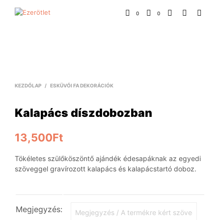
0
0
KEZDŐLAP
/
ESKÜVŐI FA DEKORÁCIÓK
Kalapács díszdobozban
13,500
Ft
Tökéletes szülőköszöntő ajándék édesapáknak az egyedi
szöveggel gravírozott kalapács és kalapácstartó doboz.
Megjegyzés: