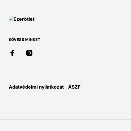
van.
A
vált
a
term
vála
ki
KÖVESS MINKET
Adatvédelmi nyilatkozat
|
ÁSZF