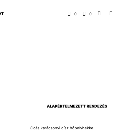
AT
0
0
Cicás karácsonyi dísz hópelyhekkel