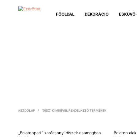
FŐOLDAL
DEKORÁCIÓ
ESKÜVŐ-
KEZDŐLAP
/
“DÍSZ” CÍMKÉVEL RENDELKEZŐ TERMÉKEK
„Balatonpart” karácsonyi díszek csomagban
Balaton ala