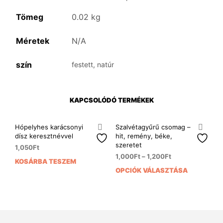
Tömeg
0.02 kg
Méretek
N/A
szín
festett, natúr
KAPCSOLÓDÓ TERMÉKEK
Hópelyhes karácsonyi
Szalvétagyűrű csomag –
dísz keresztnévvel
hit, remény, béke,
szeretet
1,050
Ft
1,000
Ft
–
1,200
Ft
KOSÁRBA TESZEM
OPCIÓK VÁLASZTÁSA
Enn
a
ter
több
variá