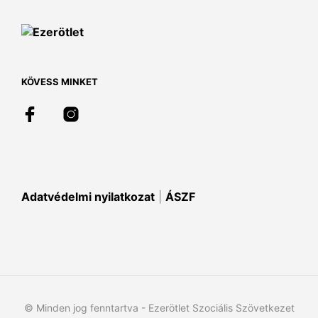
van.
A
vált
a
term
vála
KÖVESS MINKET
ki
Adatvédelmi nyilatkozat
|
ÁSZF
© Minden jog fenntartva - Ezerötlet Szociális Szövetkezet