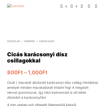
0
0
KEZDŐLAP
/
ÜNNEPEK
/
KARÁCSONY
Cicás karácsonyi dísz
csillagokkal
800
Ft
–
1,000
Ft
Cicát / macskát ábrázoló karácsonyi dísz csillag mintákkal,
amelyet minden macskabarát imádni fog! A megdott
névvel gravírozzuk, így házi kedvenced is ott lehet
díszként a karácsonyfán!
4 mm vastag nyír rétegelt falemezből készül.