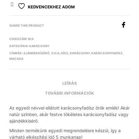
KEDVENCEKHEZ ADOM
SHARE THIS PRODUCT
CIKKSZÁM:
N/A
KATEGÓRIA:
KARÁCSONY
CÍMKÉK:
AJÁNDÉKKÍSÉRŐ
,
CICA
,
DÍSZ
,
KARÁCSONY
,
KARÁCSONYFADÍSZ
,
MACSKA
LEÍRÁS
TOVÁBBI INFORMÁCIÓK
Az egyedi névvel ellátott karácsonyfadísz örök emlék! Akár
natúr színben, akár festve tökéletes karácsonyfadísz vagy
ajándékkísérő.
Minden termékünk egyedi megrendelésre készül, így a
várható elkészítési idő 5 munkanap!