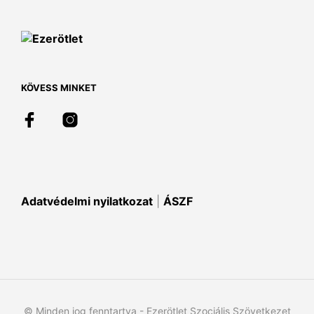
van.
A
változatok
a
termékoldalon
választhatók
KÖVESS MINKET
ki
Adatvédelmi nyilatkozat
|
ÁSZF
© Minden jog fenntartva - Ezerötlet Szociális Szövetkezet