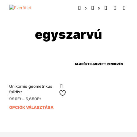
0
0
egyszarvú
Unikornis geometrikus
falidísz
990
Ft
–
5,650
Ft
OPCIÓK VÁLASZTÁSA
Ennek
a
terméknek
több
variációja