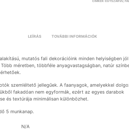
CÍMKÉK:
EGYSZARVÚ
,
FA
LEÍRÁS
TOVÁBBI INFORMÁCIÓK
alakítású, mutatós fali dekorációink minden helyiségben jól
 Több méretben, többféle anyagvastagságban, natúr színb
kérhetőek.
otók szemléltető jellegűek. A faanyagok, amelyekkel dolgo
ükből fakadóan nem egyformák, ezért az egyes darabok
se és textúrája minimálisan különbözhet.
idő 5 munkanap.
N/A