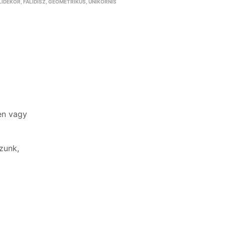
LIDEKOR
,
FALIDÍSZ
,
GEOMETRIKUS
,
UNIKORNIS
en vagy
zunk,