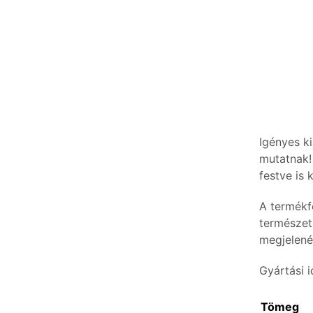
Igényes ki
mutatnak!
festve is 
A termékf
természet
megjelené
Gyártási 
Tömeg