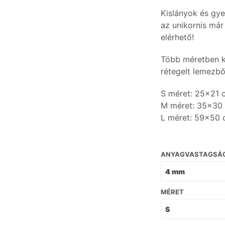
Kislányok és gye
az unikornis már
elérhető!
Több méretben k
rétegelt lemezbő
S méret: 25×21 
M méret: 35×30
L méret: 59×50
ANYAGVASTAGSÁ
MÉRET