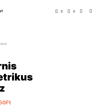
AT
0
0
RÁCIÓ
rnis
trikus
sz
50
Ft