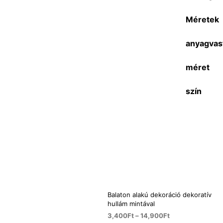
Méretek
anyagvas
méret
szín
Balaton alakú dekoráció dekoratív
hullám mintával
3,400
Ft
–
14,900
Ft