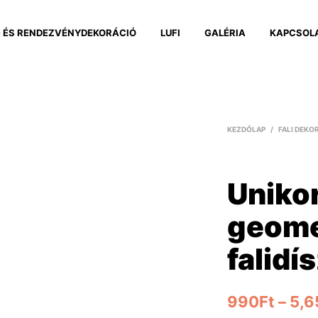
 ÉS RENDEZVÉNYDEKORÁCIÓ
LUFI
GALÉRIA
KAPCSOL
KEZDŐLAP
/
FALI DEKO
Uniko
geome
falidí
990
Ft
–
5,6