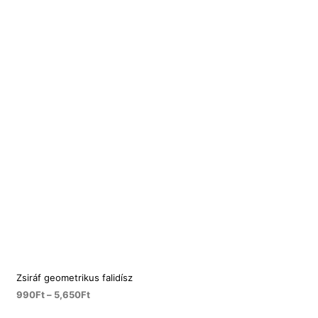
Zsiráf geometrikus falidísz
990
Ft
–
5,650
Ft
OPCIÓK VÁLASZTÁSA
Ennek