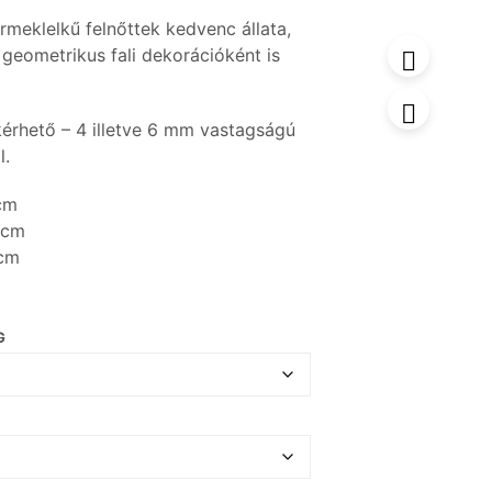
rmeklelkű felnőttek kedvenc állata,
 geometrikus fali dekorációként is
érhető – 4 illetve 6 mm vastagságú
l.
cm
 cm
 cm
G