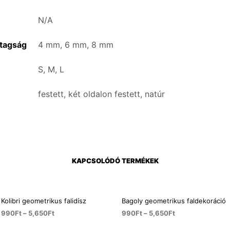
N/A
tagság
4 mm, 6 mm, 8 mm
S, M, L
festett, két oldalon festett, natúr
KAPCSOLÓDÓ TERMÉKEK
Kolibri geometrikus falidísz
Bagoly geometrikus faldekoráció
990
Ft
–
5,650
Ft
990
Ft
–
5,650
Ft
OPCIÓK VÁLASZTÁSA
OPCIÓK VÁLASZTÁSA
Ennek
Ennek