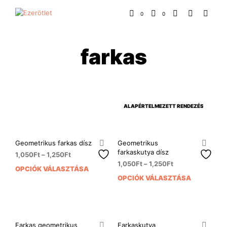
0
0
farkas
Geometrikus farkas dísz
Geometrikus
farkaskutya dísz
1,050
Ft
–
1,250
Ft
1,050
Ft
–
1,250
Ft
OPCIÓK VÁLASZTÁSA
Ennek
OPCIÓK VÁLASZTÁSA
Enn
a
a
terméknek
ter
több
több
variációja
variá
van.
Farkas geometrikus
Farkaskutya