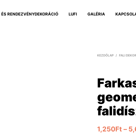
 ÉS RENDEZVÉNYDEKORÁCIÓ
LUFI
GALÉRIA
KAPCSOL
KEZDŐLAP
/
FALI DEKO
Farka
geome
falidí
1,250
Ft
–
5