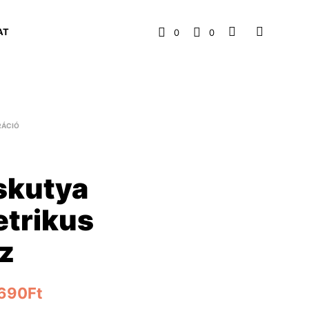
AT
0
0
RÁCIÓ
skutya
trikus
sz
,690
Ft