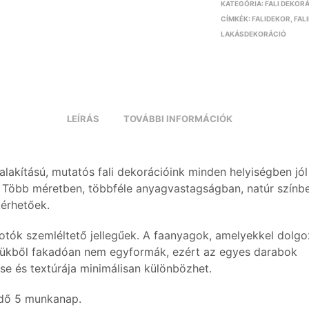
KATEGÓRIA:
FALI DEKOR
CÍMKÉK:
FALIDEKOR
,
FAL
LAKÁSDEKORÁCIÓ
LEÍRÁS
TOVÁBBI INFORMÁCIÓK
alakítású, mutatós fali dekorációink minden helyiségben jól
 Több méretben, többféle anyagvastagságban, natúr színb
kérhetőek.
otók szemléltető jellegűek. A faanyagok, amelyekkel dolgo
ükből fakadóan nem egyformák, ezért az egyes darabok
se és textúrája minimálisan különbözhet.
idő 5 munkanap.