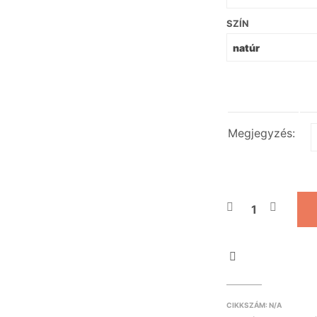
SZÍN
Megjegyzés:
CIKKSZÁM:
N/A