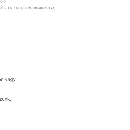
ÁCIÓ
IDÍSZ
,
FARKAS
,
GEOMETRIKUS
,
KUTYA
,
en vagy
zunk,