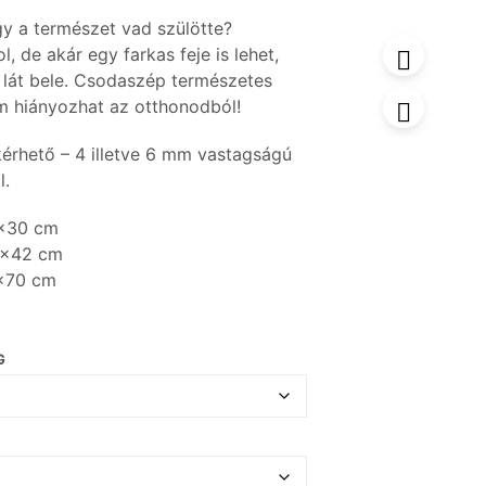
y a természet vad szülötte?
l, de akár egy farkas feje is lehet,
it lát bele. Csodaszép természetes
em hiányozhat az otthonodból!
érhető – 4 illetve 6 mm vastagságú
l.
0×30 cm
9×42 cm
8×70 cm
G