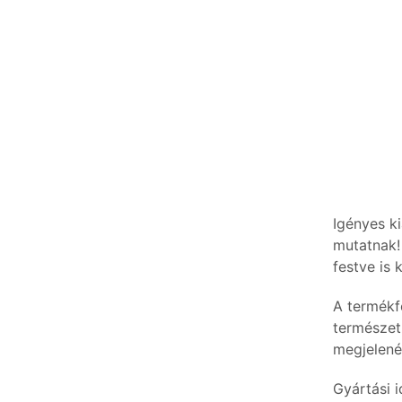
Igényes ki
mutatnak!
festve is 
A termékf
természet
megjelené
Gyártási 