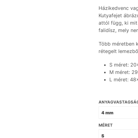
Házikedvenc vag
Kutyafejet ábrázo
attól függ, ki m
falidísz, mely n
Több méretben k
rétegelt lemezbő
S méret: 2
M méret: 2
L méret: 4
ANYAGVASTAGSÁ
MÉRET