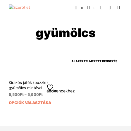
0
0
gyümölcs
Kirakós játék (puzzle)
gyümölcs mintával
Kedvencekhez adom
5,500
Ft
–
5,900
Ft
OPCIÓK VÁLASZTÁSA
Ennek
a
terméknek
több
variációja