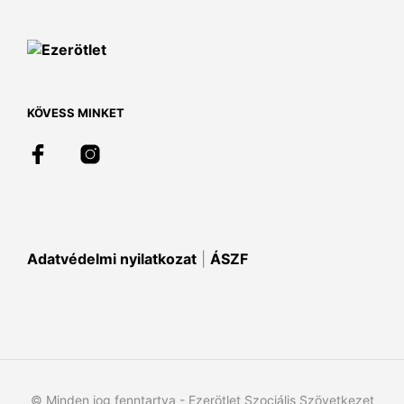
van.
A
változatok
a
termékoldalon
választhatók
KÖVESS MINKET
ki
Adatvédelmi nyilatkozat
|
ÁSZF
© Minden jog fenntartva - Ezerötlet Szociális Szövetkezet