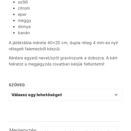
szőlő
citrom
eper
meggy
dinnye
banán
A játéktábla mérete 40×20 cm, dupla réteg 4 mm-es nyír
rétegelt falemezből készül.
Kérésre egyedi nevet/szót gravírozunk a dobozra. A kért
feliratot a megjegyzés rovatban kérjük feltüntetni!
SZÖVEG
Megjegyzés: