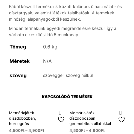
Fából készült termékeink között különböző használati- és
dísztárgyak, valamint játékok találhatóak. A termékek
minőségi alapanyagokból készülnek.
Minden termékünk egyedi megrendelésre készül, így a
várható elkészítési idő 5 munkanap!
Tömeg
0.6 kg
Méretek
N/A
szöveg
szöveggel, szöveg nélkül
KAPCSOLÓDÓ TERMÉKEK
Memóriajáték
Memóriajáték
díszdobozban,
díszdobozban,
hercegnős
geometrikus állatokkal
4,500
Ft
–
4,900
Ft
4,500
Ft
–
4,900
Ft