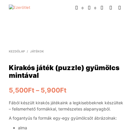
0
0
KEZDŐLAP
/
JÁTÉKOK
Kirakós játék (puzzle) gyümölcs
mintával
5,500
Ft
–
5,900
Ft
Fából készült kirakós játékaink a legkisebbeknek készültek
– felismerhető formákkal, természetes alapanyagból.
A fogantyús fa formák egy-egy gyümölcsöt ábrázolnak:
alma