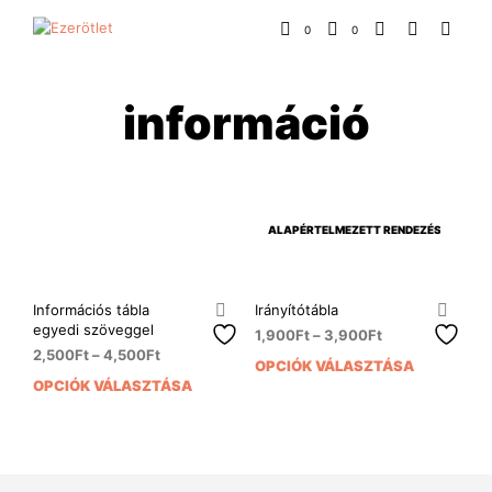
0
0
információ
Információs tábla
Irányítótábla
egyedi szöveggel
1,900
Ft
–
3,900
Ft
2,500
Ft
–
4,500
Ft
OPCIÓK VÁLASZTÁSA
Enn
OPCIÓK VÁLASZTÁSA
Ennek
a
a
ter
terméknek
több
több
variá
variációja
van.