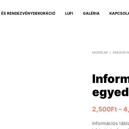
 ÉS RENDEZVÉNYDEKORÁCIÓ
LUFI
GALÉRIA
KAPCSOL
KEZDŐLAP
/
ESKÜVŐI F
Inform
egyed
2,500
Ft
–
4
Információs tábl