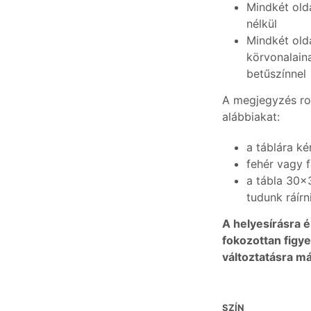
Mindkét olda
nélkül
Mindkét olda
körvonalain
betűszínnel
A megjegyzés ro
alábbiakat:
a táblára k
fehér vagy 
a tábla 30×
tudunk ráírn
A helyesírásra 
fokozottan figye
változtatásra má
SZÍN