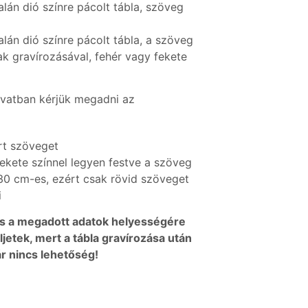
lán dió színre pácolt tábla, szöveg
lán dió színre pácolt tábla, a szöveg
ak gravírozásával, fehér vagy fekete
vatban kérjük megadni az
ért szöveget
fekete színnel legyen festve a szöveg
30 cm-es, ezért csak rövid szöveget
i
és a megadott adatok helyességére
ljetek, mert a tábla gravírozása után
r nincs lehetőség!