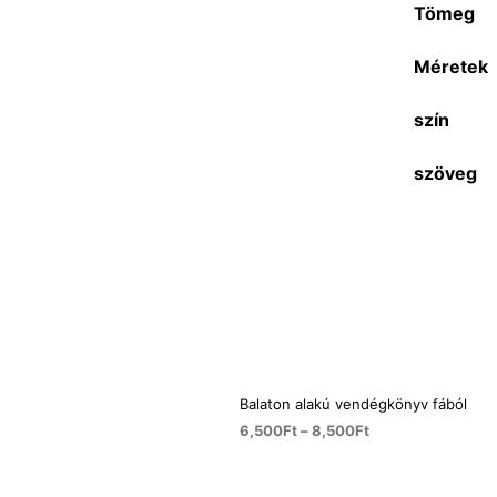
Tömeg
Méretek
szín
szöveg
Balaton alakú vendégkönyv fából
6,500
Ft
–
8,500
Ft
OPCIÓK VÁLASZTÁSA
Ennek
a