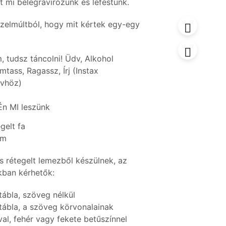
it mi belegravírozunk és lefestünk.
zelmúltból, hogy mit kértek egy-egy
, tudsz táncolni! Üdv, Alkohol
tass, Ragassz, Írj (Instax
vhöz)
n MI leszünk
gelt fa
cm
 rétegelt lemezből készülnek, az
kban kérhetők:
tábla, szöveg nélkül
 tábla, a szöveg körvonalainak
al, fehér vagy fekete betűszínnel