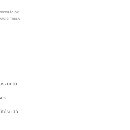
 DEKORÁCIÓK
MÁCIÓ
,
TÁBLA
t
köszöntő
sek
ítési idő