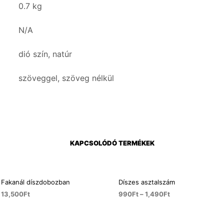
0.7 kg
N/A
dió szín, natúr
szöveggel, szöveg nélkül
KAPCSOLÓDÓ TERMÉKEK
Fakanál díszdobozban
Díszes asztalszám
13,500
Ft
990
Ft
–
1,490
Ft
KOSÁRBA TESZEM
OPCIÓK VÁLASZTÁSA
Ennek
a