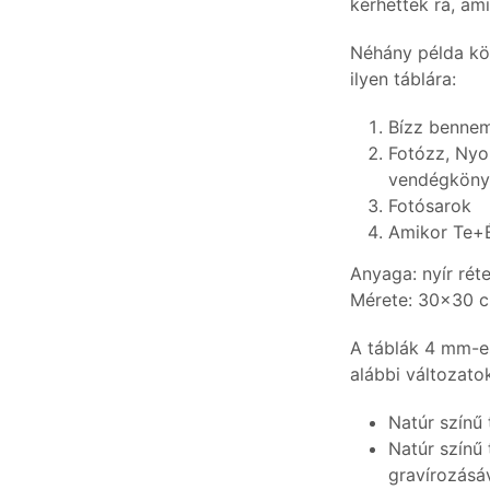
kérhettek rá, am
Néhány példa kö
ilyen táblára:
Bízz bennem
Fotózz, Nyom
vendégköny
Fotósarok
Amikor Te+É
Anyaga: nyír réte
Mérete: 30×30 
A táblák 4 mm-es
alábbi változato
Natúr színű 
Natúr színű
gravírozásáv