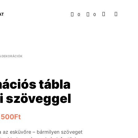
AT
0
0
A DEKORÁCIÓK
ációs tábla
i szöveggel
,500
Ft
a az esküvőre – bármilyen szöveget