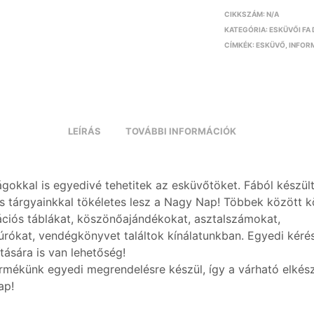
CIKKSZÁM:
N/A
KATEGÓRIA:
ESKÜVŐI FA
CÍMKÉK:
ESKÜVŐ
,
INFOR
LEÍRÁS
TOVÁBBI INFORMÁCIÓK
ágokkal is egyedivé tehetitek az esküvőtöket. Fából készül
s tárgyainkkal tökéletes lesz a Nagy Nap! Többek között 
ációs táblákat, köszönőajándékokat, asztalszámokat,
úrókat, vendégkönyvet találtok kínálatunkban. Egyedi kéré
tására is van lehetőség!
rmékünk egyedi megrendelésre készül, így a várható elkész
ap!