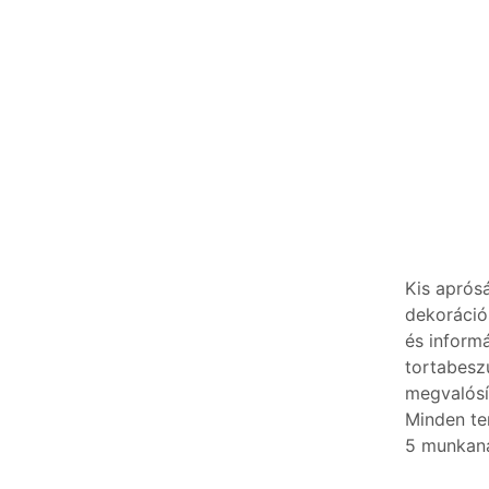
Kis aprós
dekoráció
és inform
tortabesz
megvalósí
Minden te
5 munkan