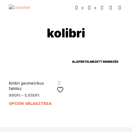
0
0
kolibri
Kolibri geometrikus
falidísz
990
Ft
–
5,650
Ft
OPCIÓK VÁLASZTÁSA
Ennek
a
terméknek
több
variációja