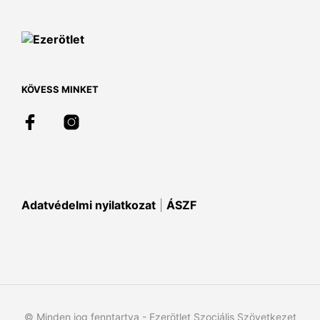
van.
A
változatok
a
termékoldalon
választhatók
KÖVESS MINKET
ki
Adatvédelmi nyilatkozat
|
ÁSZF
© Minden jog fenntartva - Ezerötlet Szociális Szövetkezet