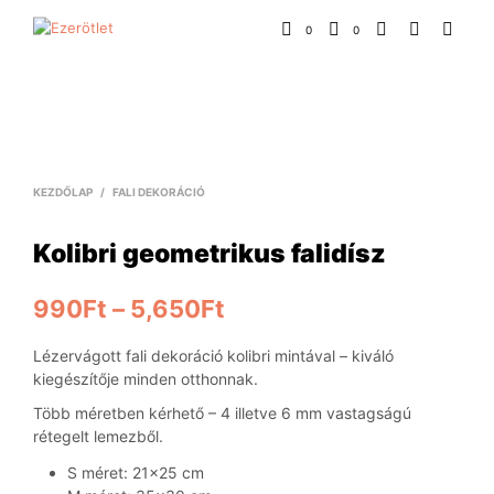
0
0
KEZDŐLAP
/
FALI DEKORÁCIÓ
Kolibri geometrikus falidísz
990
Ft
–
5,650
Ft
Lézervágott fali dekoráció kolibri mintával – kiváló
kiegészítője minden otthonnak.
Több méretben kérhető – 4 illetve 6 mm vastagságú
rétegelt lemezből.
S méret: 21×25 cm