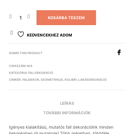
KOSÁRBA TESZEM
KEDVENCEKHEZ ADOM
SHARE THIS PRODUCT
CIKKSZÁM:
N/A
KATEGÓRIA:
FALI DEKORÁCIÓ
CÍMKÉK:
FALIDEKOR
,
GEOMETRIKUS
,
KOLIBRI
,
LAKÁSDEKORÁCIÓ
LEÍRÁS
TOVÁBBI INFORMÁCIÓK
Igényes kialakítású, mutatós fali dekorációink minden
helyiségben jól mutatnak! Több méretben, többféle