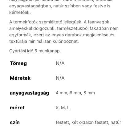
anyagvastagságban, natúr színben vagy festve is
kérhetőek.
A termékfotók szemléltető jellegűek. A faanyagok,
amelyekkel dolgozunk, természetükből fakadóan nem
egyformák, ezért az egyes darabok megjelenése és
textúrája minimálisan különbözhet.
Gyártási idő 5 munkanap.
Tömeg
N/A
Méretek
N/A
anyagvastagság
4 mm, 6 mm, 8 mm
méret
S, M, L
szín
festett, két oldalon festett, natúr