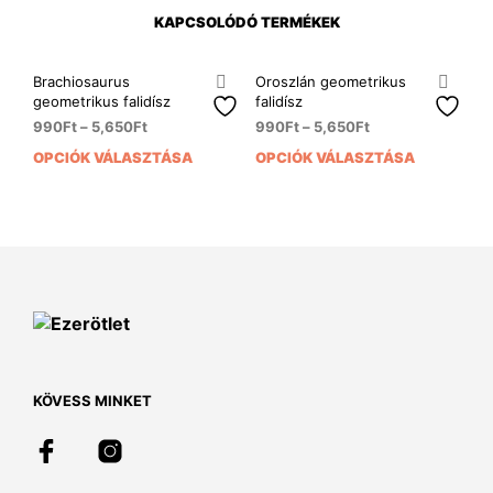
KAPCSOLÓDÓ TERMÉKEK
Brachiosaurus
Oroszlán geometrikus
geometrikus falidísz
falidísz
990
Ft
–
5,650
Ft
990
Ft
–
5,650
Ft
OPCIÓK VÁLASZTÁSA
OPCIÓK VÁLASZTÁSA
Ennek
Enn
a
a
terméknek
ter
több
több
variációja
variá
van.
van.
A
A
változatok
vált
a
a
termékoldalon
term
választhatók
vála
KÖVESS MINKET
ki
ki