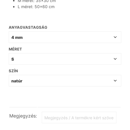
M méret: 35×30 cm
L méret: 50×60 cm
ANYAGVASTAGSÁG
MÉRET
SZÍN
Megjegyzés: