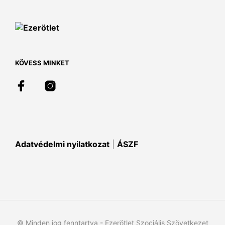
van.
A
változatok
a
termékoldalon
választhatók
KÖVESS MINKET
ki
Adatvédelmi nyilatkozat
|
ÁSZF
© Minden jog fenntartva - Ezerötlet Szociális Szövetkezet