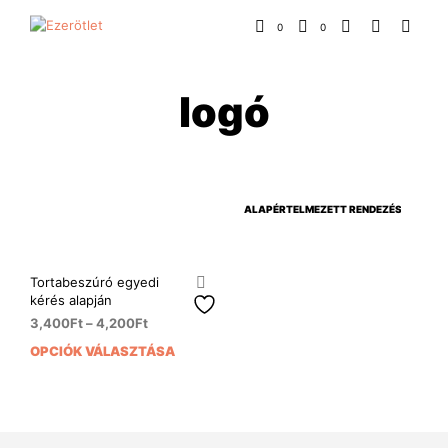
0
0
logó
Tortabeszúró egyedi
kérés alapján
3,400
Ft
–
4,200
Ft
OPCIÓK VÁLASZTÁSA
Ennek
a
terméknek
több
variációja