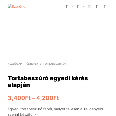
0
0
KEZDŐLAP
/
ÜNNEPEK
/
TORTABESZÚRÓK
Tortabeszúró egyedi kérés
alapján
3,400
Ft
–
4,200
Ft
Egyedi tortabeszúró fából, melyet teljesen a Te igényeid
szerint készítünk!