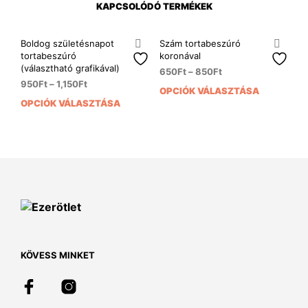
KAPCSOLÓDÓ TERMÉKEK
Boldog születésnapot
Szám tortabeszúró
tortabeszúró
koronával
(választható grafikával)
650
Ft
–
850
Ft
950
Ft
–
1,150
Ft
OPCIÓK VÁLASZTÁSA
Enn
OPCIÓK VÁLASZTÁSA
Ennek
a
a
ter
terméknek
több
több
variá
variációja
van.
van.
A
A
vált
változatok
a
a
term
termékoldalon
vála
választhatók
ki
KÖVESS MINKET
ki