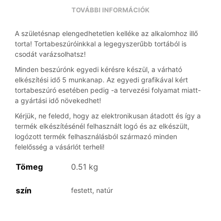
TOVÁBBI INFORMÁCIÓK
A születésnap elengedhetetlen kelléke az alkalomhoz illő
torta! Tortabeszúróinkkal a legegyszerűbb tortából is
csodát varázsolhatsz!
Minden beszúrónk egyedi kérésre készül, a várható
elkészítési idő 5 munkanap. Az egyedi grafikával kért
tortabeszúró esetében pedig -a tervezési folyamat miatt-
a gyártási idő növekedhet!
Kérjük, ne feledd, hogy az elektronikusan átadott és így a
termék elkészítésénél felhasznált logó és az elkészült,
logózott termék felhasználásból származó minden
felelősség a vásárlót terheli!
Tömeg
0.51 kg
szín
festett, natúr