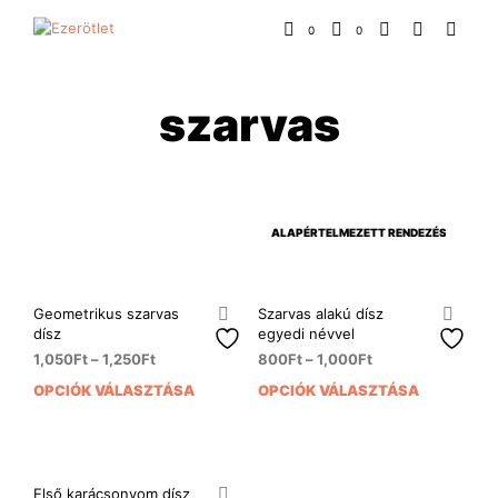
0
0
szarvas
Geometrikus szarvas
Szarvas alakú dísz
dísz
egyedi névvel
1,050
Ft
–
1,250
Ft
800
Ft
–
1,000
Ft
OPCIÓK VÁLASZTÁSA
OPCIÓK VÁLASZTÁSA
Ennek
Enn
a
a
terméknek
ter
több
több
variációja
variá
Első karácsonyom dísz