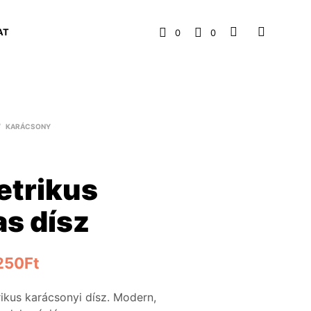
AT
0
0
/
KARÁCSONY
trikus
as dísz
250
Ft
ikus karácsonyi dísz. Modern,