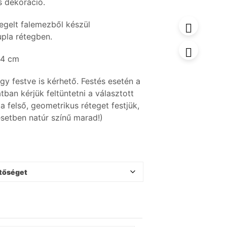
ns dekoráció.
egelt falemezből készül
upla rétegben.
14 cm
gy festve is kérhető. Festés esetén a
ban kérjük feltüntetni a választott
 a felső, geometrikus réteget festjük,
setben natúr színű marad!)