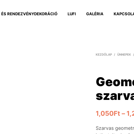
 ÉS RENDEZVÉNYDEKORÁCIÓ
LUFI
GALÉRIA
KAPCSOL
KEZDŐLAP
/
ÜNNEPEK
Geome
szarv
1,050
Ft
–
1,
Szarvas geometr