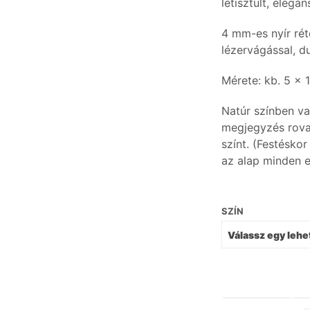
letisztult, elegá
4 mm-es nyír rét
lézervágással, d
Mérete: kb. 5 x 
Natúr színben va
megjegyzés rovat
színt. (Festéskor
az alap minden e
SZÍN