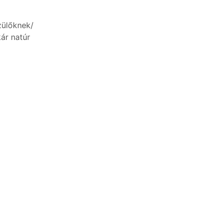
zülőknek/
ár natúr