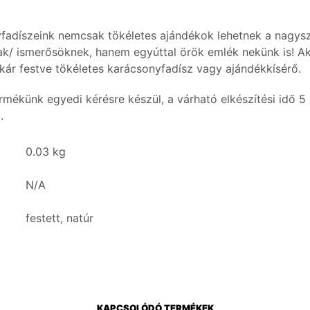
fadíszeink nemcsak tökéletes ajándékok lehetnek a nagys
k/ ismerősöknek, hanem egyúttal örök emlék nekünk is! Ak
akár festve tökéletes karácsonyfadísz vagy ajándékkísérő.
rmékünk egyedi kérésre készül, a várható elkészítési idő 5
.
0.03 kg
N/A
festett, natúr
KAPCSOLÓDÓ TERMÉKEK