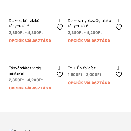
több
ki
ki
terméknek
variá
több
van.
variációja
A
Díszes, kör alakú
Díszes, nyolcszög alakú
van.
tányéralátét
tányéralátét
vált
A
a
2,350
Ft
–
4,200
Ft
2,350
Ft
–
4,200
Ft
változatok
term
OPCIÓK VÁLASZTÁSA
OPCIÓK VÁLASZTÁSA
Ennek
Enn
a
vála
a
a
termékoldalon
ki
terméknek
ter
választhatók
több
több
ki
variációja
variá
Tányéralátét virág
Te + Én falidísz
van.
van.
mintával
1,590
Ft
–
2,090
Ft
A
A
2,350
Ft
–
4,200
Ft
OPCIÓK VÁLASZTÁSA
Enn
változatok
vált
OPCIÓK VÁLASZTÁSA
Ennek
a
a
a
a
ter
termékoldalon
term
terméknek
több
választhatók
vála
több
variá
ki
ki
variációja
van.
van.
A
A
vált