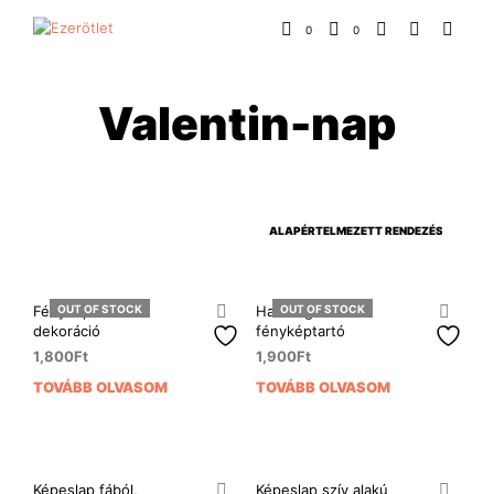
0
0
Valentin-nap
Fényképtartó fali
OUT OF STOCK
Hatszög alakú
OUT OF STOCK
dekoráció
fényképtartó
1,800
Ft
1,900
Ft
TOVÁBB OLVASOM
TOVÁBB OLVASOM
Képeslap fából,
Képeslap szív alakú