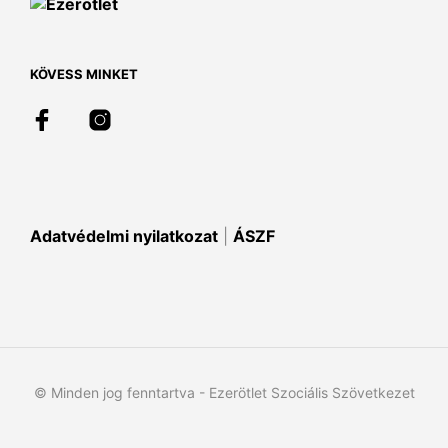
változatok
a
a
term
termékoldalon
vála
választhatók
ki
KÖVESS MINKET
ki
Adatvédelmi nyilatkozat
|
ÁSZF
© Minden jog fenntartva - Ezerötlet Szociális Szövetkezet