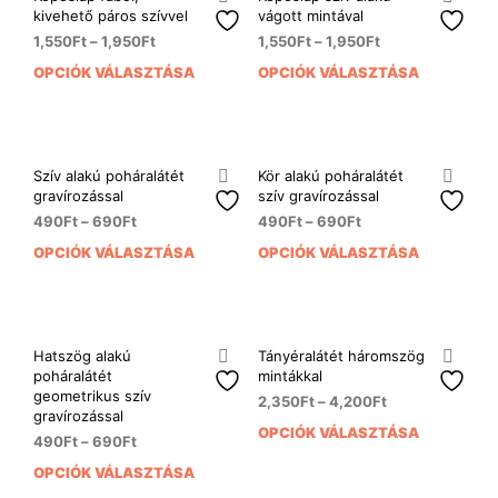
kivehető páros szívvel
vágott mintával
1,550
Ft
–
1,950
Ft
1,550
Ft
–
1,950
Ft
OPCIÓK VÁLASZTÁSA
OPCIÓK VÁLASZTÁSA
Ennek
Enn
a
a
terméknek
ter
több
több
variációja
variá
Szív alakú poháralátét
Kör alakú poháralátét
van.
van.
gravírozással
szív gravírozással
A
A
490
Ft
–
690
Ft
490
Ft
–
690
Ft
változatok
vált
OPCIÓK VÁLASZTÁSA
OPCIÓK VÁLASZTÁSA
Ennek
Enn
a
a
a
a
termékoldalon
term
terméknek
ter
választhatók
vála
több
több
ki
ki
variációja
variá
Hatszög alakú
Tányéralátét háromszög
van.
van.
poháralátét
mintákkal
A
A
geometrikus szív
2,350
Ft
–
4,200
Ft
gravírozással
változatok
vált
OPCIÓK VÁLASZTÁSA
Enn
a
a
490
Ft
–
690
Ft
a
termékoldalon
term
OPCIÓK VÁLASZTÁSA
Ennek
ter
választhatók
vála
a