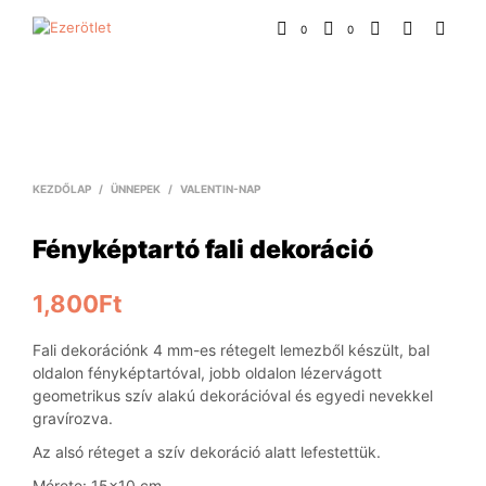
0
0
KEZDŐLAP
/
ÜNNEPEK
/
VALENTIN-NAP
Fényképtartó fali dekoráció
1,800
Ft
Fali dekorációnk 4 mm-es rétegelt lemezből készült, bal
oldalon fényképtartóval, jobb oldalon lézervágott
geometrikus szív alakú dekorációval és egyedi nevekkel
gravírozva.
Az alsó réteget a szív dekoráció alatt lefestettük.
Mérete: 15×10 cm