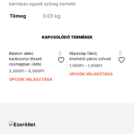
bármilyen egyedi szöveg kérhető!
Tömeg
0.03 kg
KAPCSOLÓDÓ TERMÉKEK
Balaton alakú
Képeslap fából,
karácsonyi díszek
kivehető páros szívvel
csomagban (4db)
1,550
Ft
–
1,950
Ft
3,500
Ft
–
6,000
Ft
OPCIÓK VÁLASZTÁSA
Enn
OPCIÓK VÁLASZTÁSA
Ennek
a
a
ter
terméknek
több
több
variá
variációja
van.
van.
A
A
vált
változatok
a
a
term