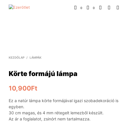
0
0
KEZDŐLAP
/
LÁMPÁK
Körte formájú lámpa
10,900
Ft
Ez a natúr lámpa körte formájával igazi szobadekoráció is
egyben.
30 cm magas, és 4 mm rétegelt lemezből készült.
Az ár a foglalatot, zsinórt nem tartalmazza.