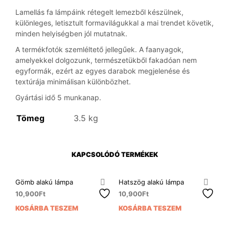
Lamellás fa lámpáink rétegelt lemezből készülnek,
különleges, letisztult formavilágukkal a mai trendet követik,
minden helyiségben jól mutatnak.
A termékfotók szemléltető jellegűek. A faanyagok,
amelyekkel dolgozunk, természetükből fakadóan nem
egyformák, ezért az egyes darabok megjelenése és
textúrája minimálisan különbözhet.
Gyártási idő 5 munkanap.
Tömeg
3.5 kg
KAPCSOLÓDÓ TERMÉKEK
Gömb alakú lámpa
Hatszög alakú lámpa
10,900
Ft
10,900
Ft
KOSÁRBA TESZEM
KOSÁRBA TESZEM