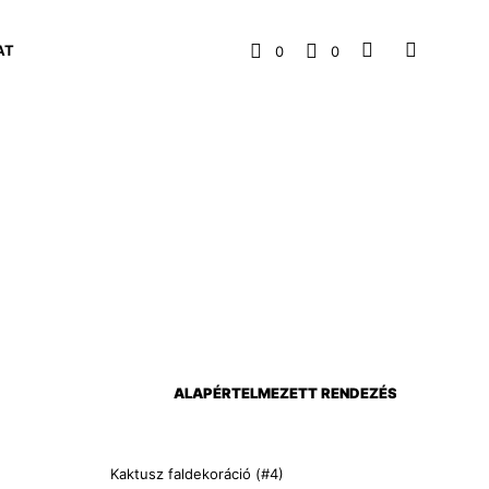
AT
0
0
Kaktusz faldekoráció (#4)