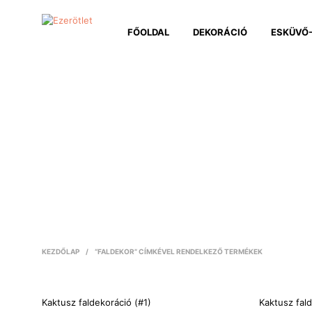
FŐOLDAL
DEKORÁCIÓ
ESKÜVŐ-
KEZDŐLAP
/
“FALDEKOR” CÍMKÉVEL RENDELKEZŐ TERMÉKEK
Kaktusz faldekoráció (#1)
Kaktusz fal